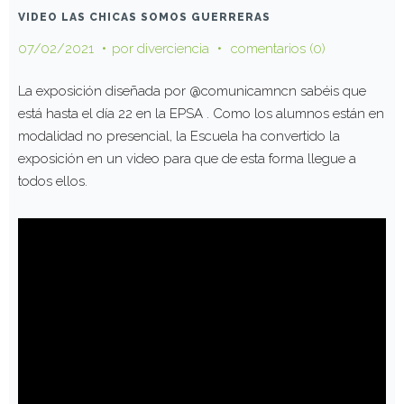
VIDEO LAS CHICAS SOMOS GUERRERAS
07/02/2021
por
diverciencia
comentarios (0)
La exposición diseñada por @comunicamncn sabéis que
está hasta el día 22 en la EPSA . Como los alumnos están en
modalidad no presencial, la Escuela ha convertido la
exposición en un video para que de esta forma llegue a
todos ellos.